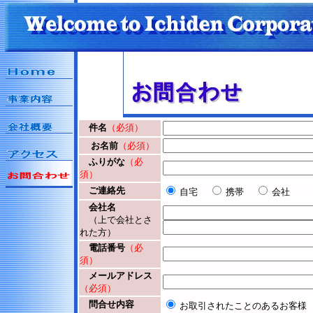
件名
（必須）
お名前
（必須）
ふりがな
（必
須）
ご連絡先
自宅
携帯
会社
会社名
（上で会社とさ
れた方）
電話番号
（必
須）
メールアドレス
（必須）
問合せ内容
お取引されたことのあるお客